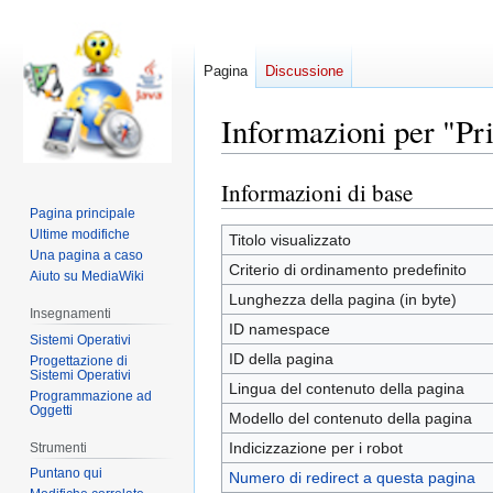
Pagina
Discussione
Informazioni per "Pri
Informazioni di base
Vai
Vai
alla
alla
Pagina principale
Ultime modifiche
navigazione
ricerca
Titolo visualizzato
Una pagina a caso
Criterio di ordinamento predefinito
Aiuto su MediaWiki
Lunghezza della pagina (in byte)
Insegnamenti
ID namespace
Sistemi Operativi
ID della pagina
Progettazione di
Sistemi Operativi
Lingua del contenuto della pagina
Programmazione ad
Oggetti
Modello del contenuto della pagina
Indicizzazione per i robot
Strumenti
Puntano qui
Numero di redirect a questa pagina